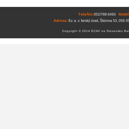
Telefón:
Mobil
052/788 6493
Adresa:
Ev. a. v. farský úrad, Štúrova 53, 059 3
Copyright © 2014 ECAV na Slovensku Bati