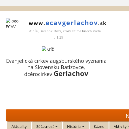
ecavgerlachov
www.
.sk
Ajhľa, Baránok Boží, ktorý sníma hriech sveta.
J 1,29
Evanjelická cirkev augsburského vyznania
na Slovensku Batizovce,
Gerlachov
dcérocirkev
N
Aktuality
Súčasnosť
História
Kázne
Aktivity